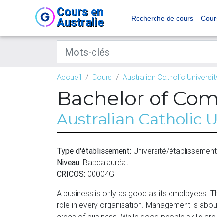
Cours en
Recherche de cours
Cour
Australie
Accueil
Cours
Australian Catholic Universi
Bachelor of C
Australian Catholic U
Type d'établissement:
Université/établissement
Niveau:
Baccalauréat
CRICOS:
00004G
A business is only as good as its employees. T
role in every organisation. Management is about 
areas of business. While good people skills are 