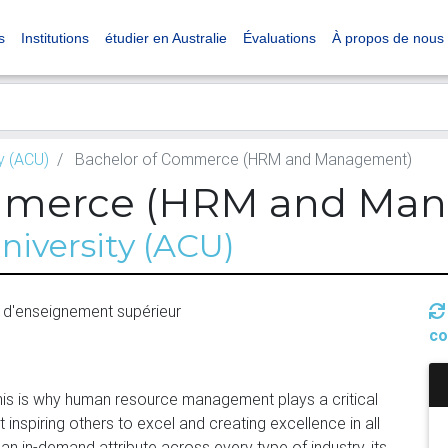
s
Institutions
étudier en Australie
Évaluations
À propos de nous
ty (ACU)
Bachelor of Commerce (HRM and Management)
ommerce (HRM and Ma
niversity (ACU)
 d'enseignement supérieur
co
his is why human resource management plays a critical
inspiring others to excel and creating excellence in all
an in-demand attribute across every type of industry, its