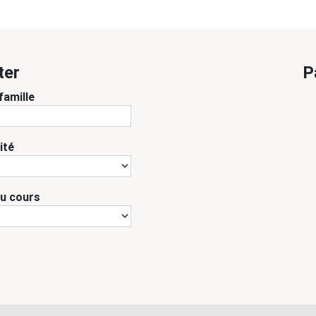
ter
P
famille
ité
du cours