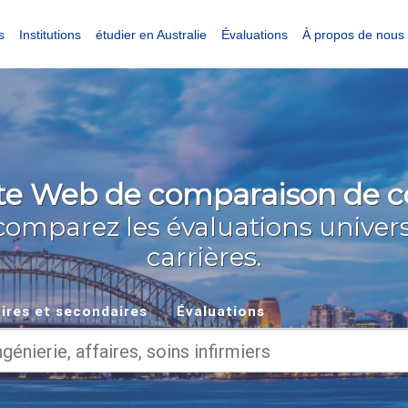
s
Institutions
étudier en Australie
Évaluations
À propos de nous
ite Web de comparaison de cou
comparez les évaluations universi
carrières.
ires et secondaires
Évaluations