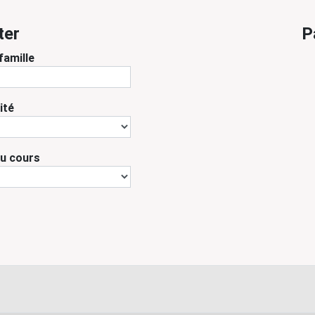
ter
P
famille
ité
du cours