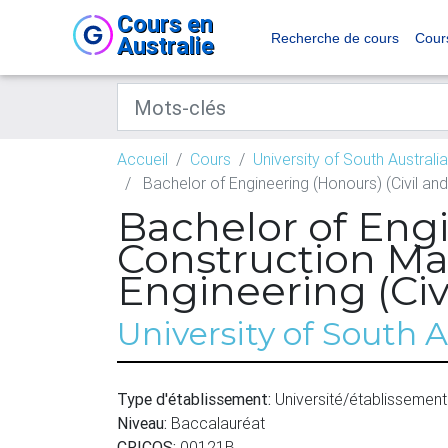
Cours en
Recherche de cours
Cour
Australie
Accueil
Cours
University of South Australia
Bachelor of Engineering (Honours) (Civil an
Bachelor of Engi
Construction Ma
Engineering (Civi
University of South A
Type d'établissement:
Université/établissement
Niveau:
Baccalauréat
CRICOS:
00121B