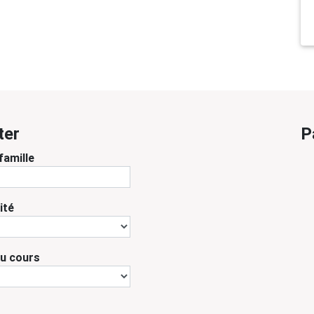
ter
P
famille
ité
du cours