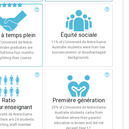
Équité sociale
 à temps plein
This rating shows what proportion
te compare les taux
of domestic students enrolling at
i des diplômés de
each university come from low
 universités. Il examine
Équité sociale
 à temps plein
socioeconomic or disadvantaged
tion de diplômés qui
backgrounds.
t un emploi à temps
11% of L'Université de Notre-Dame
L'Université de Notre-
tre mois après avoir
Australie students were from low
tralie graduates are
iné leur cours.
socioeconomic or disadvantaged
full-time four months
backgrounds.
pleting their course.
Ratio
Première génération
ur:enseignant
La proportion d'étudiants
domestiques qui commencent un
 looks at the number of
baccalauréat dont les études des
 per teaching staff
Ratio
Première génération
parents sont connues et n'ont pas
 A five-star rating
ur:enseignant
dépassé la 12e année.
29% of L'Université de Notre-Dame
hat for every teacher at
Australie students came from
ity there are relatively
ersité de Notre-Dame
families where their parents’
s — a potential sign of
 there are 24 students
education is known and did not
s sizes and more one-
aching staff member.
exceed Year 12.
ne interaction.