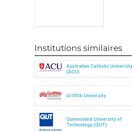
average for international students
enrolled in the same study mode.
Five stars are awarded to the top
20 per cent of universities.
Institutions similaires
Australian Catholic Universit
(ACU)
Griffith University
Queensland University of
Technology (QUT)