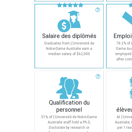
Salaire des diplômés
Emploi
Cette cote compare le salaire
Cette co
médian des diplômés de
d'emplo
différentes universités.
différentes
Salaire des diplômés
Emploi
la propor
occupaien
Graduates from L'Université de
78.2% of 
plein qua
Notre-Dame Australie earn a
Dame Aus
term
median salary of $62,000
employed 
after com
Qualification du
personnel
élève
This rating looks at the proportion
This rating
of staff who hold a masters or
students
Qualification du
doctoral degree.
member.
personnel
élève
indicates t
the univers
51% of L'Université de Notre-Dame
At L'Univ
few student
Australie staff hold a Ph.D,
Australie,
small clas
Doctorate by research or
per 1 te
on-o