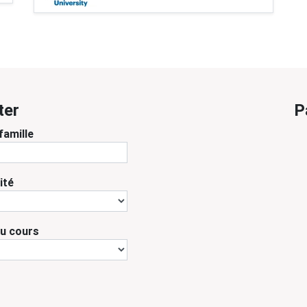
ter
P
famille
ité
du cours