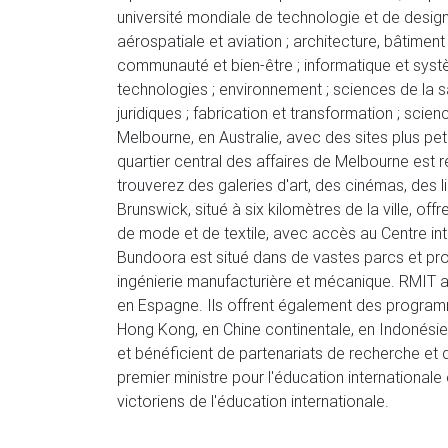
université mondiale de technologie et de desig
aérospatiale et aviation ; architecture, bâtiment e
communauté et bien-être ; informatique et systèm
technologies ; environnement ; sciences de la s
juridiques ; fabrication et transformation ; sc
Melbourne, en Australie, avec des sites plus pet
quartier central des affaires de Melbourne est 
trouverez des galeries d'art, des cinémas, des l
Brunswick, situé à six kilomètres de la ville, off
de mode et de textile, avec accès au Centre int
Bundoora est situé dans de vastes parcs et pro
ingénierie manufacturière et mécanique. RMIT 
en Espagne. Ils offrent également des programme
Hong Kong, en Chine continentale, en Indonésie,
et bénéficient de partenariats de recherche et d'
premier ministre pour l'éducation internationale e
victoriens de l'éducation internationale.