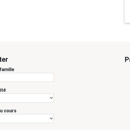
ter
P
famille
ité
du cours