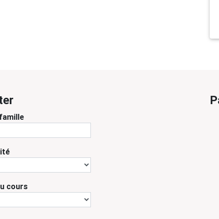
ter
P
famille
ité
du cours